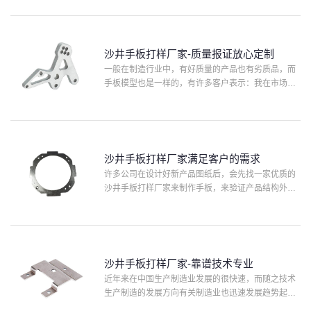
么参展重要的是什么呢？当然是要有好的手板了，选
择一个好的手板厂···
沙井手板打样厂家-质量报证放心定制
一般在制造行业中，有好质量的产品也有劣质品，而
手板模型也是一样的，有许多客户表示：我在市场上
花很高的价格定制一款手板模型，收到后检测发现还
存在质量问题，因此客户总会困惑并想找一家正规且
有质量保证的沙井···
沙井手板打样厂家满足客户的需求
许多公司在设计好新产品图纸后，会先找一家优质的
沙井手板打样厂家来制作手板，来验证产品结构外观
的可行性，上个星期有一位深圳的客户通过百度搜索
沙井手板打样厂家时看到了协和模型，并联系了项目
经理。与客户的交···
沙井手板打样厂家-靠谱技术专业
近年来在中国生产制造业发展的很快速，而随之技术
生产制造的发展方向有关制造业也迅速发展趋势起
來，例如沙井手板打样厂家加工业，而因为手板模型