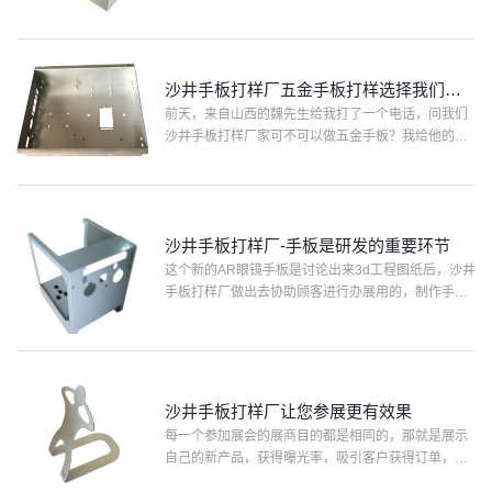
产品的，可想而知开模费用比较高，所以需要长期使
用到手板模型，来验证结构外观功能。协和模型的孙
经理在与易小姐交···
沙井手板打样厂五金手板打样选择我们更
专业
前天，来自山西的魏先生给我打了一个电话，问我们
沙井手板打样厂家可不可以做五金手板？我给他的回
答是可以做的。五金手板是我们公司主营加工类型，
随后魏先生问了一下交货时间和讲了加工所需的工
艺。魏先生是一家大···
沙井手板打样厂-手板是研发的重要环节
这个新的AR眼镜手板是讨论出来3d工程图纸后，沙井
手板打样厂做出去协助顾客进行办展用的，制作手板
模型是检测设计产品是不是有效的1个重要环节，少了
它，许多公司在新产品开发的时候亏钱一团糟。因此
许多聪明的···
沙井手板打样厂让您参展更有效果
每一个参加展会的展商目的都是相同的，那就是展示
自己的新产品，获得曝光率，吸引客户获得订单，有
新的合作伙伴，从而进一步提高公司的发展水平。那