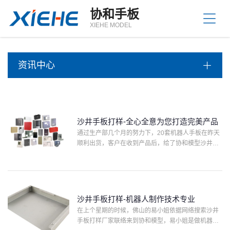
站
协和手板
首
关
XIEHE MODEL
页
于
我
产
们
资讯中心
品
中
资
心
讯
中
服
心
沙井手板打样-全心全意为您打造完美产品
务
通过生产部几个月的努力下，20套机器人手板在昨天
支
联
顺利出货，客户在收到产品后，给了协和模型沙井手
持
系
板打样很高的评价，也夸赞我们的手板表面处理工艺
方
精湛。后期希望跟我们协和模型长期合作。我们协和
模型在加工机器···
式
沙井手板打样-机器人制作技术专业
在上个星期的时候，佛山的易小姐依据网络搜索沙井
手板打样厂家联络来到协和模型，易小姐是做机器人