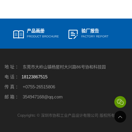
产品画册
验厂报告
PRODUCT BROCHURE
FACTORY REPORT
地 址 ：
东莞市大岭山镇杨屋村大兴路86号协和科技园
电 话 ：
18123867515
传 真 ：
+0755-26515806
邮 箱 ：
354947168@qq.com
Copyrightc © 深圳市协和工业产品设计有限公司 版权所有