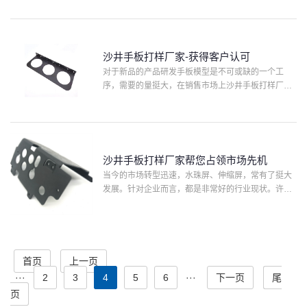
制造业的快速发展趋势，使用大家对它的要求也都是
愈来愈高了，因此想···
沙井手板打样厂家-获得客户认可
对于新品的产品研发手板模型是不可或缺的一个工
序，需要的量挺大，在销售市场上沙井手板打样厂家
是有许多的，而且一点儿也不难找，但是想要找一家
专业又有总体水平的手板厂家你就必须费一番心思
了，但手板模型制造行···
沙井手板打样厂家帮您占领市场先机
当今的市场转型迅速，水珠屏、伸缩屏，常有了挺大
发展。针对企业而言，都是非常好的行业现状。许多
客户必须找一家沙井手板打样厂家来制作手板。沙井
手板打样厂家在制做流程中，会先应用数控车床开展
原料成形，再开展···
首页
上一页
···
2
3
4
5
6
···
下一页
尾
页