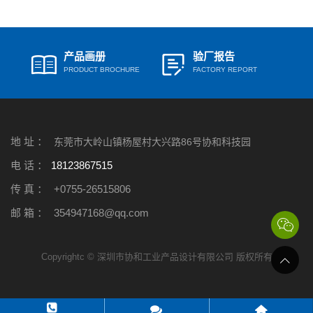
产品画册
验厂报告
PRODUCT BROCHURE
FACTORY REPORT
地 址 ：
东莞市大岭山镇杨屋村大兴路86号协和科技园
电 话 ：
18123867515
传 真 ：
+0755-26515806
邮 箱 ：
354947168@qq.com
Copyrightc © 深圳市协和工业产品设计有限公司 版权所有


