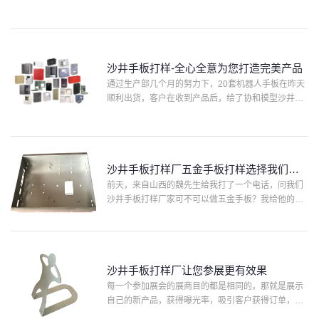
确，我们沙井手板打样制作这款机器人采用的是CNC
加工的方式，用到的表面处理工艺只有喷漆，但是看
上去却非常精美···
沙井手板打样-全心全意为您打造完美产品
通过生产部几个月的努力下，20套机器人手板在昨天
顺利出货，客户在收到产品后，给了协和模型沙井手
板打样很高的评价，也夸赞我们的手板表面处理工艺
精湛。后期希望跟我们协和模型长期合作。我们协和
模型在加工机器···
沙井手板打样厂五金手板打样选择我们更
专业
前天，来自山西的魏先生给我打了一个电话，问我们
沙井手板打样厂家可不可以做五金手板？我给他的回
答是可以做的。五金手板是我们公司主营加工类型，
随后魏先生问了一下交货时间和讲了加工所需的工
艺。魏先生是一家大···
沙井手板打样厂让您参展更有效果
每一个参加展会的展商目的都是相同的，那就是展示
自己的新产品，获得曝光率，吸引客户获得订单，有
新的合作伙伴，从而进一步提高公司的发展水平。那