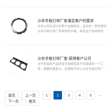
么参展重要的是什么呢？当然是要有好的手板了，选
择一个好的手板厂···
沙井手板打样厂家满足客户的需求
许多公司在设计好新产品图纸后，会先找一家优质的
沙井手板打样厂家来制作手板，来验证产品结构外观
的可行性，上个星期有一位深圳的客户通过百度搜索
沙井手板打样厂家时看到了协和模型，并联系了项目
经理。与客户的交···
沙井手板打样厂家-获得客户认可
对于新品的产品研发手板模型是不可或缺的一个工
序，需要的量挺大，在销售市场上沙井手板打样厂家
是有许多的，而且一点儿也不难找，但是想要找一家
专业又有总体水平的手板厂家你就必须费一番心思
了，但手板模型制造行···
首页
上一页
1
2
3
4
5
···
下一页
尾页