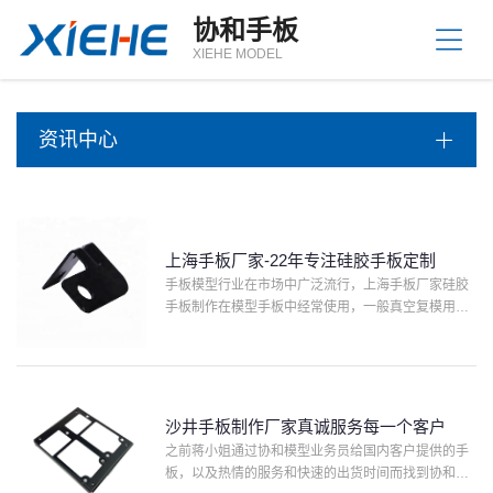
站
协和手板
首
关
XIEHE MODEL
页
于
我
产
们
资讯中心
品
中
资
心
讯
中
服
心
上海手板厂家-22年专注硅胶手板定制
务
手板模型行业在市场中广泛流行，上海手板厂家硅胶
支
联
手板制作在模型手板中经常使用，一般真空复模用于
持
系
制作硅胶和生产各种复杂零件的小批量塑胶产品，复
方
模用的模具的材料是硅胶，所以又称硅胶模具。一个
硅胶模具一般可复···
式
沙井手板制作厂家真诚服务每一个客户
之前蒋小姐通过协和模型业务员给国内客户提供的手
板，以及热情的服务和快速的出货时间而找到协和，