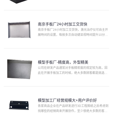
新产品研发出去，也不能在市场销售上激起是多少的
惊涛骇浪。那么南京手板厂该如何选择，下面就听一
下一下消费者的现···
南京手板厂24小时加工交货快
南京手板厂24小时加工交货快，激光治疗仪可自主开
展時间的设置，每按多次自动键显视時间提升10分
钟，粒子束強度分成5级。激光治疗仪可以提升血细胞
的携氧和放出潜质，进而确保人脑有充裕的动能来
原，超过益脑、···
模型手板厂-精度高，外型精美
公司在研发产品通常对手板精密度的规定较为高，因
此在开展手板加工的时候，绝大多数顾客都是挑选整
体实力强的模型手板厂，那样做出的来手板模型高精
度，外型也精美，在开展新产品质量检测认证的时候
会更为精准。天津···
模型加工厂经营规模大+用户评价好
各家商品企业在产品研发进行3D工程图纸之后考虑到
找哪些的经销商来开展协作，至少很绝大多数的客户