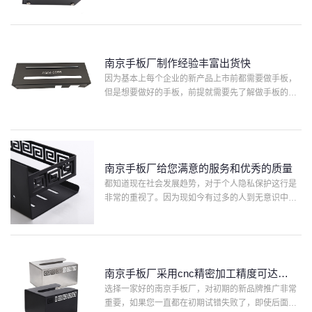
的服务。网上来了一位客户，咨询了解汽车手板模型
厂家和客户沟通采用cnc加工方式，的实力之后，直接
发了3d···
南京手板厂制作经验丰富出货快
因为基本上每个企业的新产品上市前都需要做手板，
但是想要做好的手板，前提就需要先了解做手板的厂
家，有没有实力--手板的生产力、出货速度，再要看
服务--沟通力，还有手板精度可达多少，那么，做手
板，就先从了···
南京手板厂给您满意的服务和优秀的质量
都知道现在社会发展趋势，对于个人隐私保护这行是
非常的重视了。因为现如今有过多的人到无意识中自
己的个人隐私保护 ，因而现如今许多的人非常重视。
尤其是加工制造业正中间的合作、市场需求的那时，
对于信息保密这···
南京手板厂采用cnc精密加工精度可达
0.03mm
选择一家好的南京手板厂，对初期的新品牌推广非常
重要，如果您一直都在初期试错失败了，即使后面将