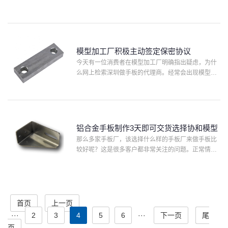
要来挑选模型加工厂。至少的缘故今日就就由网编来
告诉他大伙儿，尽管每一地域常有携手同行。但是客
户在意的大量是···
模型加工厂积极主动签定保密协议
今天有一位消费者在模型加工厂明确指出疑虑，为什
么网上检索深圳做手板的代理商。经常会出现模型加
工厂的内容，而且广受大伙的可用。便于更强的让消
费者了解原因，便由市场部工作人员来答复消费者的
难点。因为在模型···
铝合金手板制作3天即可交货选择协和模型
那么多家手板厂，该选择什么样的手板厂来做手板比
较好呢？这是很多客户都非常关注的问题。正常情况
下，很多人都会选择铝合金手板制作来做手板，这样
交期就能够得到保障。因为对手板行业的客户而言，
交期是非常重要的···
首页
上一页
···
2
3
4
5
6
···
下一页
尾
页