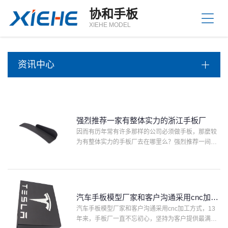
站
协和手板
首
关
XIEHE MODEL
页
于
我
产
们
资讯中心
品
中
资
心
讯
中
服
心
强烈推荐一家有整体实力的浙江手板厂
务
因而有历年常有许多那样的公司必须做手板，那麼较
支
联
为有整体实力的手板厂去在哪里么？强烈推荐一间现
持
系
场顶呱呱的家用电器手板家，错过了别后悔莫及哦。
方
下边我们一块儿领略这个浙江手板厂手板家的整体实
力吧！网上找浙江···
式
汽车手板模型厂家和客户沟通采用cnc加工
方式
汽车手板模型厂家和客户沟通采用cnc加工方式，13
年来，手板厂一直不忘初心，坚持为客户提供最满意